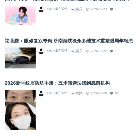
shunli2026
娱乐
2026-05-23
8
祛眼袋 + 眼修复双专精 济南海峡徐永多维技术重塑眼周年轻态
shunli2026
娱乐
2026-05-22
6
2026新手纹眉防坑手册：五步筛选法找到靠谱机构
shunli2026
时尚
2026-05-20
10