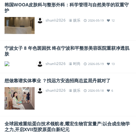
韩国WOOA皮肤科与整形外科：科学管理与自然美学的双重守
护
shunli2026
娱乐
2026-05-19
12
宁波女子 8 年色斑困扰 终在宁波和平整形美容医院重获净透肌
肤
shunli2026
时尚
2026-05-19
13
想做靠谱实体事业 ？找远方安选招商总监屈丹就对了
shunli2026
娱乐
2026-05-18
6
全球困难重组蛋白技术领航者,耀宏生物官宣量产:以合成生物学
之力,开启XVII型胶原蛋白新纪元