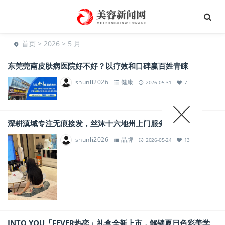
首页
>
2026
> 5 月
东莞莞南皮肤病医院好不好？以疗效和口碑赢百姓青睐
shunli2026
健康
2026-05-31
7
深耕滇域专注无痕接发，丝沐十六地州上门服务安心变美
shunli2026
品牌
2026-05-24
13
INTO YOU「FEVER热恋」礼盒全新上市，解锁夏日色彩美学