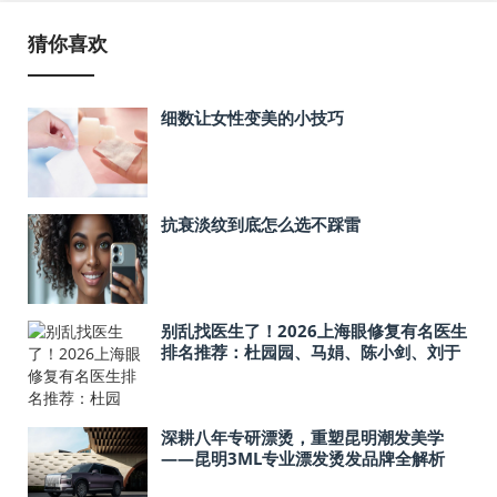
猜你喜欢
细数让女性变美的小技巧
抗衰淡纹到底怎么选不踩雷
别乱找医生了！2026上海眼修复有名医生
排名推荐：杜园园、马娟、陈小剑、刘于
宾必看！
深耕八年专研漂烫，重塑昆明潮发美学
——昆明3ML专业漂发烫发品牌全解析