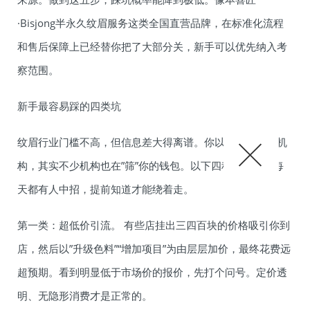
·Bisjong半永久纹眉服务这类全国直营品牌，在标准化流程
和售后保障上已经替你把了大部分关，新手可以优先纳入考
察范围。
新手最容易踩的四类坑
纹眉行业门槛不高，但信息差大得离谱。你以为自己在挑机
构，其实不少机构也在”筛”你的钱包。以下四种套路几乎每
天都有人中招，提前知道才能绕着走。
第一类：超低价引流。 有些店挂出三四百块的价格吸引你到
店，然后以”升级色料”“增加项目”为由层层加价，最终花费远
超预期。看到明显低于市场价的报价，先打个问号。定价透
明、无隐形消费才是正常的。