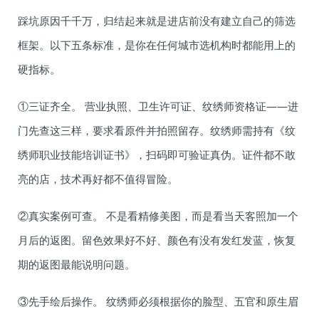
踩坑原因千千万，归结起来就是进店前没有建立自己的筛选
框架。以下五条标准，是你在任何城市选机构时都能用上的
硬指标。
①三证齐全。 营业执照、卫生许可证、纹绣师资格证——进
门先查这三样，要求看原件并拍照留存。纹绣师需持有《纹
绣师职业技能培训证书》，扫码即可验证真伪。证件都不敢
亮的店，技术再好都不值得冒险。
②真实案例可查。 不是看精修美图，而是看当天客照加一个
月后的返图。留色效果好不好、颜色有没有发红发蓝，恢复
期的返图最能说明问题。
③先手绘后操作。 纹绣师必须根据你的脸型、五官和原生眉