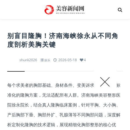
别盲目隆胸！济南海峡徐永从不同角
度剖析美胸关键
shunli2026
2026-05-18
4
娱乐
每个求美者的胸部基础、身材条件、变美诉求各不相同，标
准化的隆胸方案，无法适配所有人群。济南海峡美容整形医
院徐永院长，结合真人隆胸临床案例，针对平胸、大小胸、
产后胸部下垂、胸部外扩、乳腺薄等不同胸部问题，深度解
析定制化隆胸的技术逻辑，展现精细化胸部整形的核心优