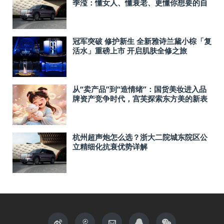
季滢：懂女人、懂衰老、更懂你想要的自
然年轻！
冠军突破 修护新生 全新雅诗兰黛小棕「复
活水」重磅上市 开启肌肤全修之旅
从“卖产品”到“造情绪”：国货美妆进入品
牌资产竞争时代，宫芙探索东方美的新表
达
杭州超声炮怎么选？浙大二院城东院区公
立精细化抗衰优势详解